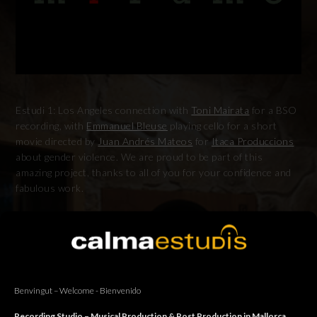
Estudi 1: Los Angeles connection with
Toni Mairata
for a BSO
recording, with
Emmanuel Bleuse
playing cello for a short
movie directed by
Juan Andrés Mateos
for
Itaca Produccions
about gender violence. We are proud to be part of this
amazing project, thanks to all of you for your confidence and
fabulous work.
Estudi 1: Connexió amb
Toni Mairata
a Los Angeles per
l’enregistrament d’una banda sonora original, amb Emmanuel
Bleuse al cello per un curt dirigit per
Juan Andrés Mateos
per
Itaca Produccions
vers la violència de gènere. Estem molt
contents de formar part d’aquest magnífic projecte, gràcies a
Benvingut – Welcome - Bienvenido
tots per la vostra confiança i pel fabulós treball.
Recording Studio – Musical Production & Post Production in Mallorca.