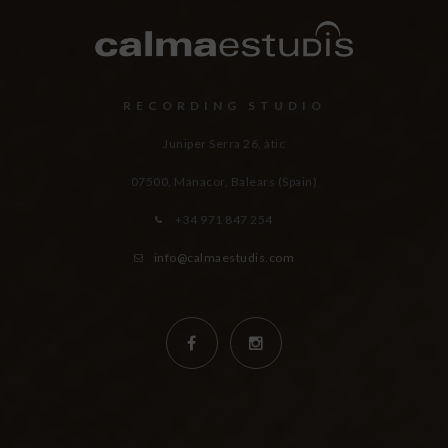
RECORDING STUDIO
Juniper Serra 26, àtic
07500, Manacor,
Balears (Spain)
+34 971 847 254
info@calmaestudis.com