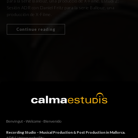
para la sèrie Ballouz, una producció de X-Filme. Estudi 2:
Sesión ADR con Daniel Fritz para la serie Ballouz, una
producción de X-Filme.
Continue reading
07
MARÇ
2024
Benvingut – Welcome - Bienvenido
Recording Studio – Musical Production & Post Production in Mallorca.
ADR & Voiceover facility.