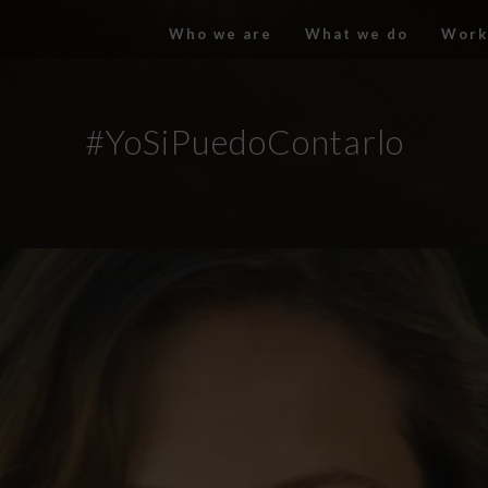
Who we are
What we do
Work
#‎YoSiPuedoContarlo‬