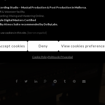
actament animal. Música composta i produïda als nostres estudis.
ording Studio – Musical Production & Post Production in Mallorca.
 & Voiceover facility.
ording, Mixing and Mastering Online.
le Digital Masters Certified
istreatment. Music composed and produced at our studios.
lby Atmos Suite recommended by DolbyLabs.
use cookies in this site.
[le
er en español]
rato animal. Música compuesta y producida en nuestros estudios.
Accept cookies
Deny
View cookies preference
Cookie Policy
Política de Privacidad
BACK