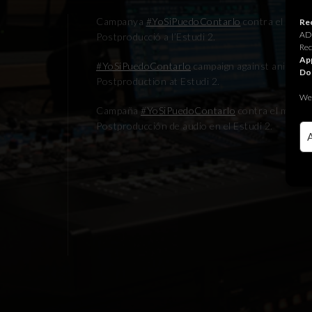
Campanya
‪#‎YoSiPuedoContarlo
contra el maltr
Rec
ADR
Postproducció a l’Estudi 2.
Rec
App
‪#‎YoSiPuedoContarlo
campaign against animal m
Do
Postproduction at Estudi 2.
We 
Campaña
‪#‎YoSiPuedoContarlo
‬ contra el malt
Postproducción de audio en el Estudi 2.