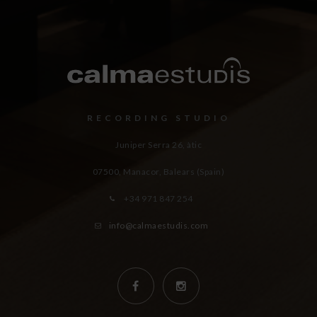
RECORDING STUDIO
Juniper Serra 26, àtic
07500, Manacor,
Balears (Spain)
+34 971 847 254
info@calmaestudis.com