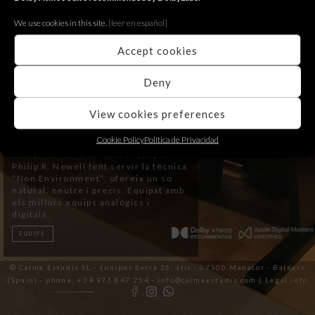
We use cookies in this site.
[le
er en español]
Accept cookies
Deny
View cookies preferences
Estudi 1
Cookie Policy
Política de Privacidad
Dolby Atmos Suite. Dissenyat per
Philip R. Newell fent servir la tècnica
“Non Environment”, ofereix un so
natural, neutre i precís. Equipat amb
els millors equips analògics i
digitals.
EQUIPS
© Calma Estudis SL - Juniper Serra 26, àtic · 07500 Manacor - Balears
(Spain) - phone: +34 971 847 254 - info@calmaestudis.com |
Legal info