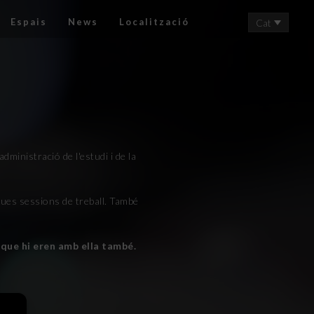
Espais
News
Localització
Cat
dministració de l'estudi i de la
gues sessions de treball. També
s que hi eren amb ella també.