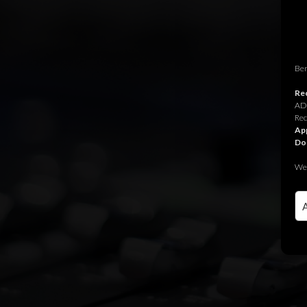
Ben
Rec
ADR
Rec
App
Do
We 