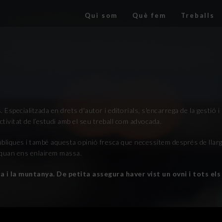
Qui som
Què fem
Treballs
pecialitzada en drets d'autor i editorials, s'encarrega de la gestió i a
ctivitat de l’estudi amb el seu treball com advocada.
públiques i també aquesta opinió fresca que necessitem després de llar
 quan ens enlairem massa.
ura i la muntanya. De petita assegura haver vist un ovni i tots el