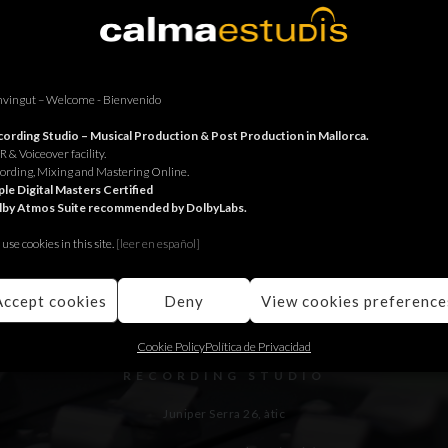
TORNAR
vingut – Welcome - Bienvenido
ording Studio – Musical Production & Post Production in Mallorca.
 & Voiceover facility.
ording, Mixing and Mastering Online.
le Digital Masters Certified
lby Atmos Suite recommended by DolbyLabs.
use cookies in this site.
[le
er en español]
Accept cookies
Deny
View cookies preference
Cookie Policy
Política de Privacidad
RECORDING STUDIO
Juniper Serra 26, àtic