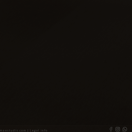
almaestudis.com |
Legal info