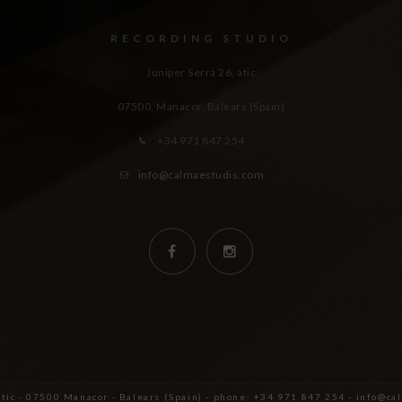
RECORDING STUDIO
Juniper Serra 26, àtic
07500, Manacor,
Balears (Spain)
+34 971 847 254
info@calmaestudis.com
àtic · 07500 Manacor - Balears (Spain) - phone: +34 971 847 254 - info@c