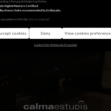
ording, Mixing and Mastering Online.
fèrica, documentary about William Waldren life, directed by Joan Bone
le Digital Masters Certified
lby Atmos Suite recommended by DolbyLabs.
ing
use cookies in this site.
[le
er en español]
Accept cookies
Deny
View cookies preference
Cookie Policy
Política de Privacidad