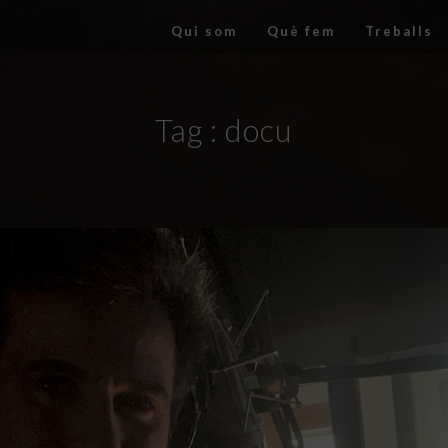
Qui som
Què fem
Treballs
Tag :
docu