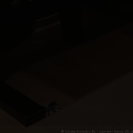
© Calma Estudis SL - Juniper Serra 26, 