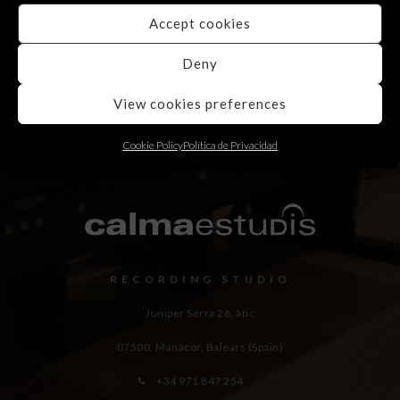
Accept cookies
Deny
View cookies preferences
Cookie Policy
Política de Privacidad
RECORDING STUDIO
Juniper Serra 26, àtic
07500, Manacor,
Balears (Spain)
+34 971 847 254