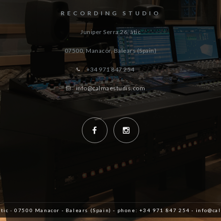
RECORDING STUDIO
Juniper Serra 26, àtic
07500, Manacor,
Balears (Spain)
+34 971 847 254
info@calmaestudis.com
àtic · 07500 Manacor - Balears (Spain) - phone: +34 971 847 254 - info@c