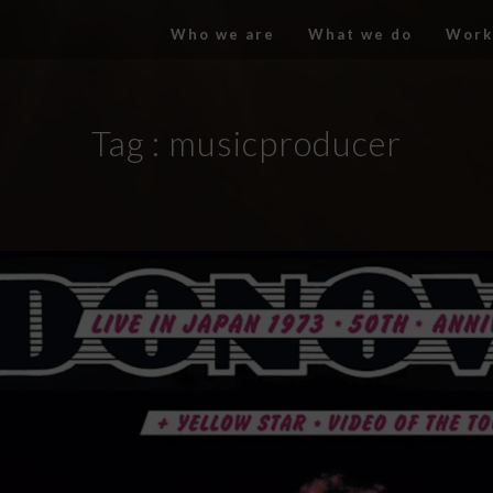
Who we are
What we do
Work
Tag :
musicproducer