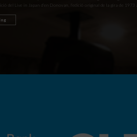
ció del Live in Japan d’en Donovan, l’edició original de la gira de 1973 
ing