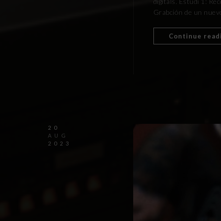
digitals. Estudi 1: R
Grabción de un nuevo
Continue read
20
AUG
2023