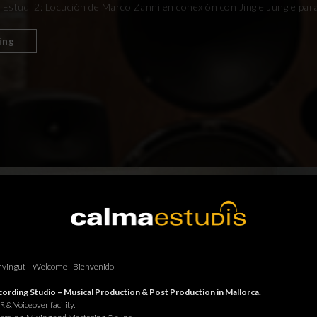
 Estudi 2: Locución de Marco Zanni en conexión con Jingle Jungle par
ing
vingut – Welcome - Bienvenido
ording Studio – Musical Production & Post Production in Mallorca.
 & Voiceover facility.