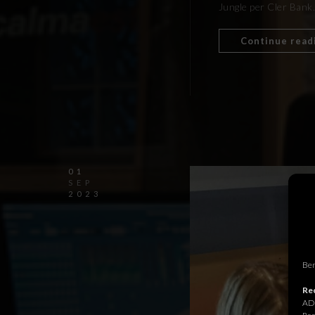
Jungle per Cler Bank.
Continue read
01
SEP
2023
Ben
Rec
ADR