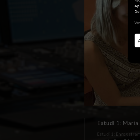
Rec
App
Do
We 
Estudi 1: Maria
Estudi 1: Enregistra