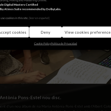
ording, Mixing and Mastering Online.
le Digital Masters Certified
lby Atmos Suite recommended by DolbyLabs.
use cookies in this site.
[le
er en español]
Accept cookies
Deny
View cookies preference
Cookie Policy
Política de Privacidad
 Antònia Pons-Estel nou disc.
ment d’un nou àlbum de na Maria Antònia Pons-Estel amb l’Albert Colom