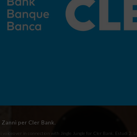
 Zanni per Cler Bank.
 voiceover in connection with Jingle Jungle for Cler Bank. Estudi 2: 