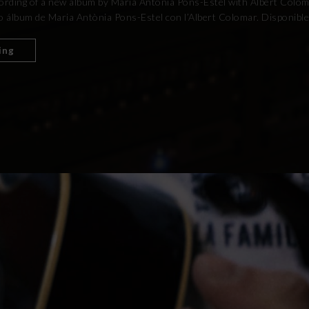
ecording of a new album by Maria Antònia Pons-Estel with Albert Colomar
 álbum de Maria Antònia Pons-Estel con l’Albert Colomar. Disponible 
ing