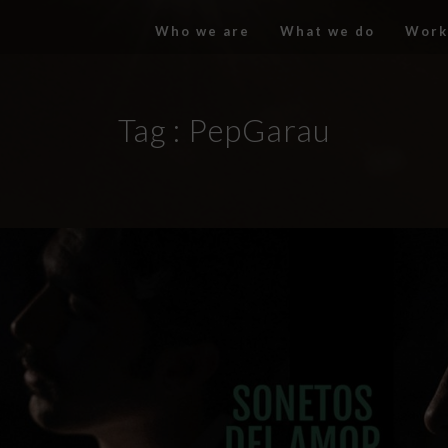
Who we are
What we do
Work
Tag :
PepGarau