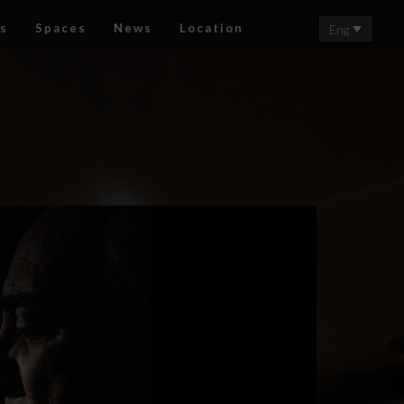
s
Spaces
News
Location
Eng