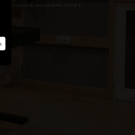
ostra col.leció de discs preferits. Estudi 1:
s