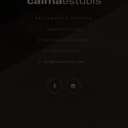
RECORDING STUDIO
Juniper Serra 26, àtic
07500, Manacor,
Balears (Spain)
+34 971 847 254
info@calmaestudis.com