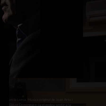
ico García Lorca. Música original de Joan Arto i
arau i David Dominguez. Ja el podeu sentir a la