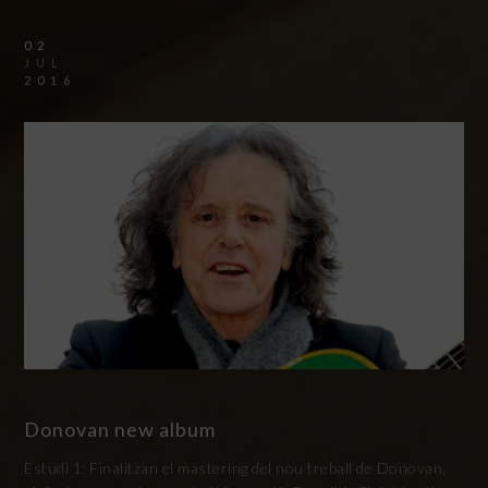
02
JUL
2016
Donovan new album
Estudi 1: Finalitzan el mastering del nou treball de Donovan,