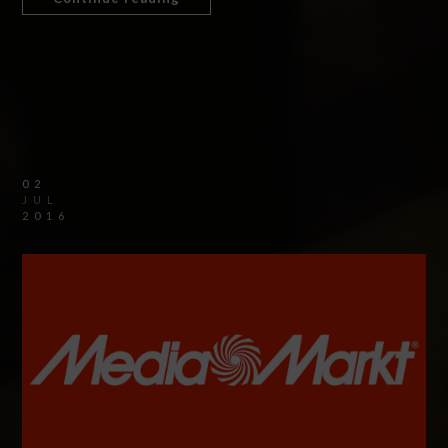
02
JUL
2016