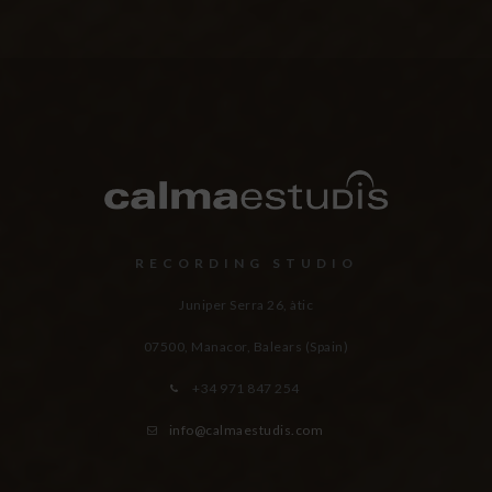
RECORDING STUDIO
Juniper Serra 26, àtic
07500, Manacor,
Balears (Spain)
+34 971 847 254
info@calmaestudis.com