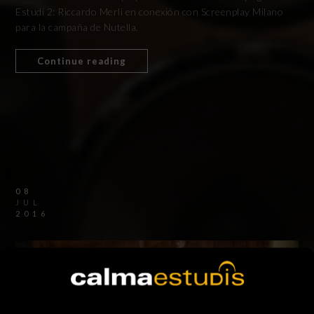
Estudi 2: Riccardo Merli en conexión con Screenplay Milano
para la campaña de Nutella.
Continue reading
08
JUL
2016