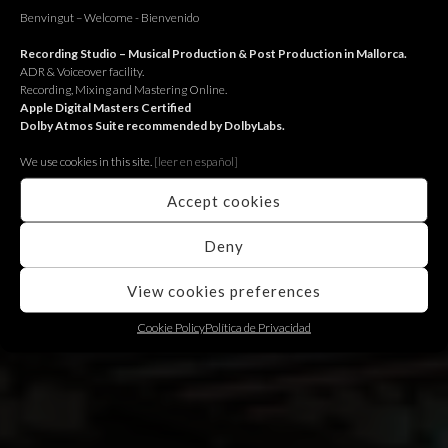
Benvingut – Welcome - Bienvenido
Recording Studio – Musical Production & Post Production in Mallorca.
ADR & Voiceover facility.
Recording, Mixing and Mastering Online.
Apple Digital Masters Certified
Dolby Atmos Suite recommended by DolbyLabs.
We use cookies in this site.
[le
er en español]
Nit Project, sessió a l’Estudi 1
Accept cookies
Sessió d’enregistrament de pianos i cordes per Nit Project a
l’Estudi 1. Pianos and strings recording session for Nit Project
Deny
at Estudi 1. Sesión de grabación de pianos y cuerdas para Nit
Project en el Estudi 1.
View cookies preferences
Continue reading
Cookie Policy
Política de Privacidad