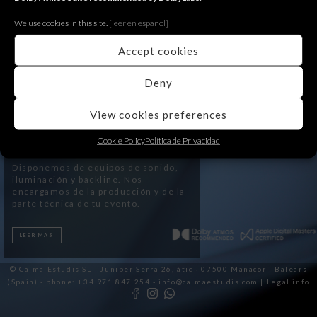
We use cookies in this site.
[le
er en español]
Accept cookies
Deny
View cookies preferences
Cookie Policy
Política de Privacidad
Eventos
Disponemos de equipos de sonido,
iluminación y backline. Nos
encargamos de la producción y de la
parte técnica de tu evento.
LEER MAS
© Calma Estudis SL - Juniper Serra 26, àtic · 07500 Manacor - Balears
(Spain) - phone: +34 971 847 254 - info@calmaestudis.com |
Legal info