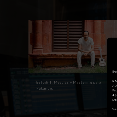
Ben
Rec
Estudi 1: Mezclas y Mastering para
ADR
Pakandé.
Rec
App
Do
We 