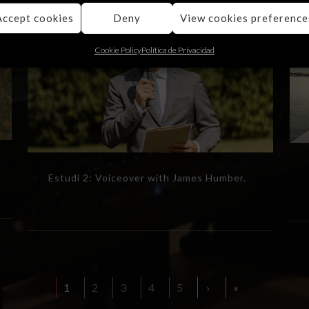
Accept cookies
Deny
View cookies preference
Cookie Policy
Política de Privacidad
Estudi 2: Voiceover with James Humber.
1
2
3
4
5
›
»