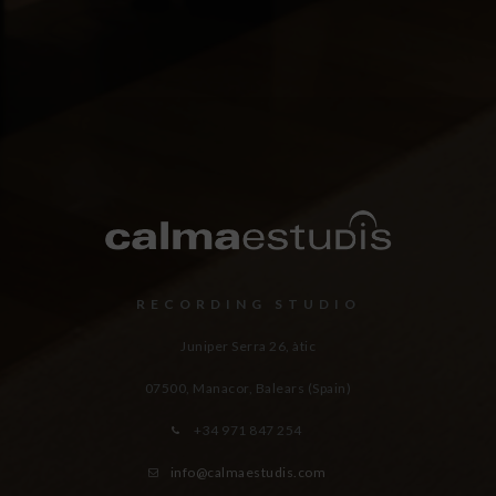
RECORDING STUDIO
Juniper Serra 26, àtic
07500, Manacor,
Balears (Spain)
+34 971 847 254
info@calmaestudis.com