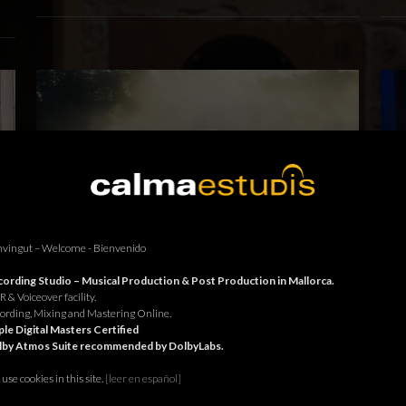
vingut – Welcome - Bienvenido
ording Studio – Musical Production & Post Production in Mallorca.
Estudi 2: Marco Zanni per Hyundai.
 & Voiceover facility.
ording, Mixing and Mastering Online.
le Digital Masters Certified
lby Atmos Suite recommended by DolbyLabs.
use cookies in this site.
[le
er en español]