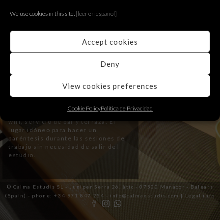
We use cookies in this site.
[le
er en español]
Accept cookies
Deny
View cookies preferences
Relax Room
Disponemos de un espacio para el
Cookie Policy
Política de Privacidad
descanso con televisión, internet,
wifi, servicio de bar y terraza. El
lugar idóneo para hacer un
paréntesis durante las sesiones de
trabajo sin necesidad de salir del
estudio.
© Calma Estudis SL - Juniper Serra 26, àtic · 07500 Manacor - Balears
(Spain) - phone: +34 971 847 254 - info@calmaestudis.com |
Legal info