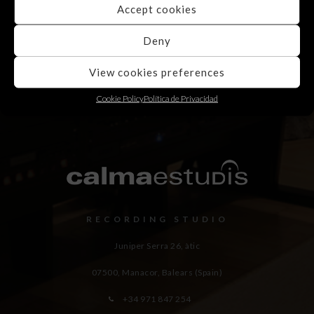
Accept cookies
Deny
View cookies preferences
Cookie Policy
Política de Privacidad
RECORDING STUDIO
Juniper Serra 26, àtic
07500, Manacor,
Balears (Spain)
+34 971 847 254