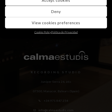
Accept cookies
Deny
View cookies preferences
Cookie Policy
Política de Privacidad
RECORDING STUDIO
Juniper Serra 26, àtic
07500, Manacor,
Balears (Spain)
+34 971 847 254
info@calmaestudis.com