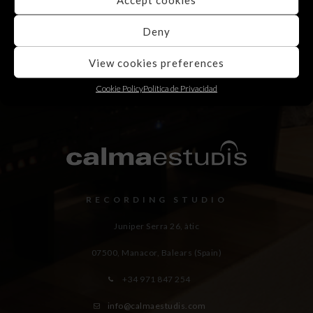
Deny
View cookies preferences
Cookie Policy
Política de Privacidad
RECORDING STUDIO
Juniper Serra 26, àtic
07500, Manacor,
Balears (Spain)
+34 971 847 254
info@calmaestudis.com