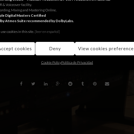
 & Voiceover facility.
oductions Milano per Dior.
ording, Mixing and Mastering Online.
le Digital Masters Certified
lby Atmos Suite recommended by DolbyLabs.
productions Milano for Dior.
use cookies in this site.
[le
er en español]
oductions Milano para Dior.
Accept cookies
Deny
View cookies preference
BACK
Cookie Policy
Política de Privacidad