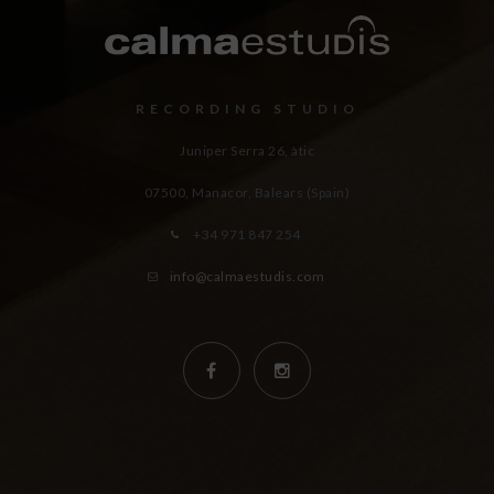
RECORDING STUDIO
Juniper Serra 26, àtic
07500, Manacor,
Balears (Spain)
+34 971 847 254
info@calmaestudis.com