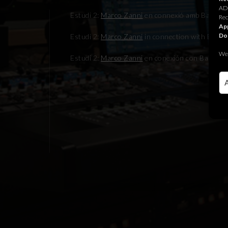
ADR
Estudi 2:
Marco Zanni
en connexió amb Babel pr
Rec
App
Do
Estudi 2:
Marco Zanni
in connection with Babel 
We 
Estudi 2:
Marco Zanni
en conexión con Babel pr