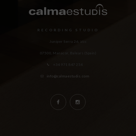
RECORDING STUDIO
Juniper Serra 26, àtic
07500, Manacor,
Balears (Spain)
+34 971 847 254
info@calmaestudis.com