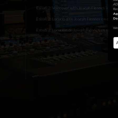
ADR
Estudi 2: Voiceover with Joseph Fiennes in con
Rec
App
Do
Estudi 2: Locució d’en Joseph Fiennes en conne
We 
Estudi 2: Locución de Joseph Fiennes en conexi