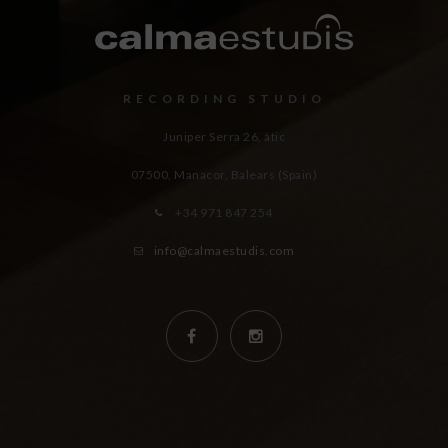
RECORDING STUDIO
Juniper Serra 26, àtic
07500, Manacor,
Balears (Spain)
+34 971 847 254
info@calmaestudis.com