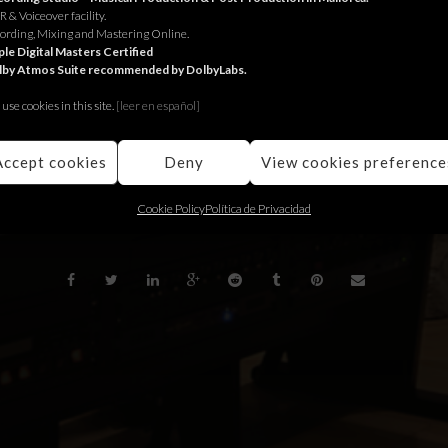
 & Voiceover facility.
nection with Manson & Millard for
Sherwood
animation serie.
ording, Mixing and Mastering Online.
le Digital Masters Certified
lby Atmos Suite recommended by DolbyLabs.
xió amb Manson & Millard per la sèrie d’animació
Sherwood
.
use cookies in this site.
[le
er en español]
ón con Manson & Millard para la serie de animación
Sherwood
.
Accept cookies
Deny
View cookies preference
BACK
Cookie Policy
Política de Privacidad