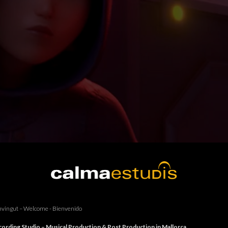
vingut – Welcome - Bienvenido
ording Studio – Musical Production & Post Production in Mallorca.