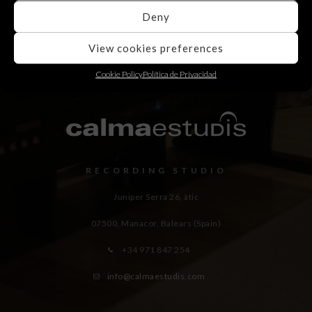
Deny
View cookies preferences
Cookie Policy
Política de Privacidad
RECORDING STUDIO
Juniper Serra 26, àtic
07500, Manacor,
Balears (Spain)
+34 971 847 254
info@calmaestudis.com