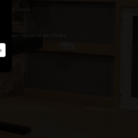
ring for iTunes.
 per iTunes.
 para hacer Mastering para iTunes.
s