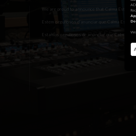
ADR
We are proud to announce that Calma Estudis is n
Rec
App
Do
Estem orgullosos d’anunciar que Calma Estudis fo
We 
Estamos orgullosos de anunciar que Calma Estudi