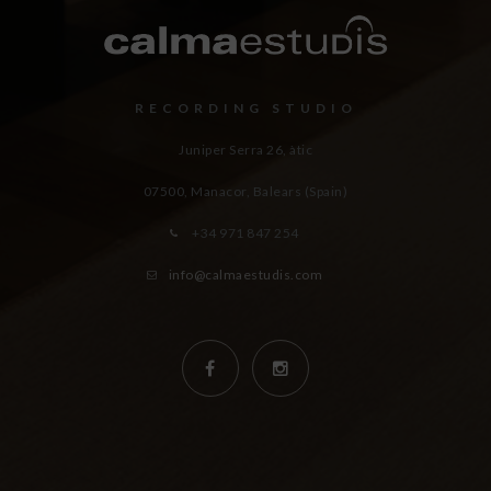
RECORDING STUDIO
Juniper Serra 26, àtic
07500, Manacor,
Balears (Spain)
+34 971 847 254
info@calmaestudis.com