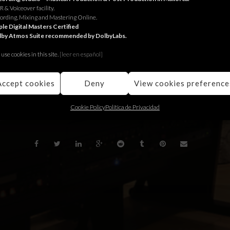
 & Voiceover facility.
ow part of a worldwide list of studios certified by Apple to do Maste
ording, Mixing and Mastering Online.
le Digital Masters Certified
lby Atmos Suite recommended by DolbyLabs.
rma part de la llista d’estudis certificats per Apple per fer Mastering
use cookies in this site.
[le
er en español]
s forma parte de la lista mundial de estudios certificados por Apple
Accept cookies
Deny
View cookies preference
BACK
Cookie Policy
Política de Privacidad