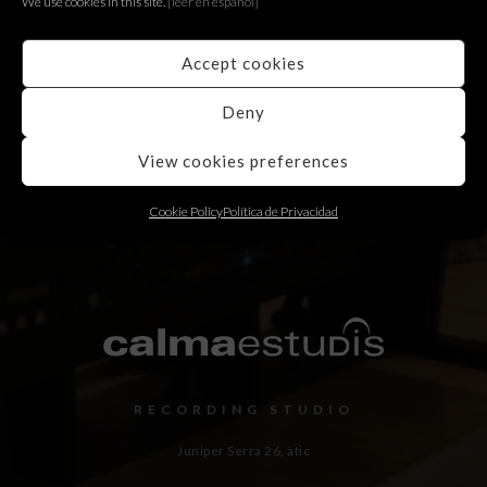
We use cookies in this site.
[le
er en español]
BACK
Accept cookies
Deny
View cookies preferences
Cookie Policy
Política de Privacidad
RECORDING STUDIO
Juniper Serra 26, àtic