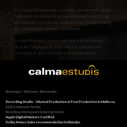
El sistema d’il·luminació i cortines ens permet regular
l’aïllament visual des de la sala d’enregistrament cap
als controls i a l’exterior, podent crear l’ambient idoni
per a potenciar l’atenció i creativitat.
La sala d’enregistrament i els controls de l’Estudi 1 i
l’Estudi 2 disposen de llum natural, sistemes de
renovació d’ aire i climatització independents.
L´aïllament dels espais ens permet realitzar treballs
paral.lelament sense interferències, encara que la
sala d’enregistrament sigui comú als dos estudis.
Si necessites informació detallada, no dubtis en
Benvingut – Welcome - Bienvenido
contactar-nos, estarem encantats d’atendre’t.
Recording Studio – Musical Production & Post Production in Mallorca.
ADR & Voiceover facility.
Recording, Mixing and Mastering Online.
Apple Digital Masters Certified
Dolby Atmos Suite recommended by DolbyLabs.