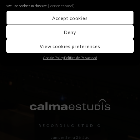
We use cookies in this site.
[le
er en español]
Accept cookies
TORNAR
Deny
View cookies preferences
Cookie Policy
Política de Privacidad
RECORDING STUDIO
Juniper Serra 26, àtic