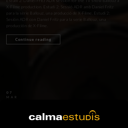
Estudi 2: Daniel Fritz ADR session for the TV show Ballouz a
X-Filme production. Estudi 2: Sessió ADR amb Daniel Fritz
para la sèrie Ballouz, una producció de X-Filme. Estudi 2:
Sesión ADR con Daniel Fritz para la serie Ballouz, una
producción de X-Filme.
Continue reading
07
MAR
2024