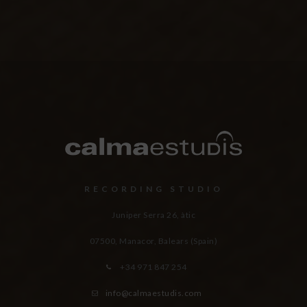
RECORDING STUDIO
Juniper Serra 26, àtic
07500, Manacor,
Balears (Spain)
+34 971 847 254
info@calmaestudis.com