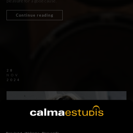
pleasure for a good cause.
Continue reading
28
NOV
2024
Benvingut – Welcome - Bienvenido