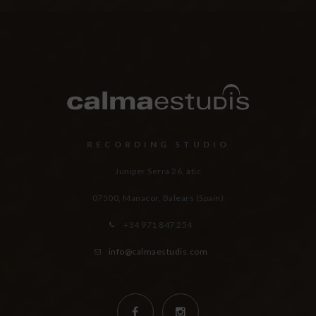
RECORDING STUDIO
Juniper Serra 26, àtic
07500, Manacor,
Balears (Spain)
+34 971 847 254
info@calmaestudis.com