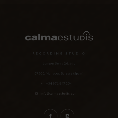
RECORDING STUDIO
Juniper Serra 26, àtic
07500, Manacor,
Balears (Spain)
+34 971 847 254
info@calmaestudis.com