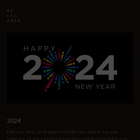
01
JAN
2024
2024
Feliç Any Nou, us desitgem el millor per aquest any que
comença. Gràcies a tots els que heu confiat en nosaltres en