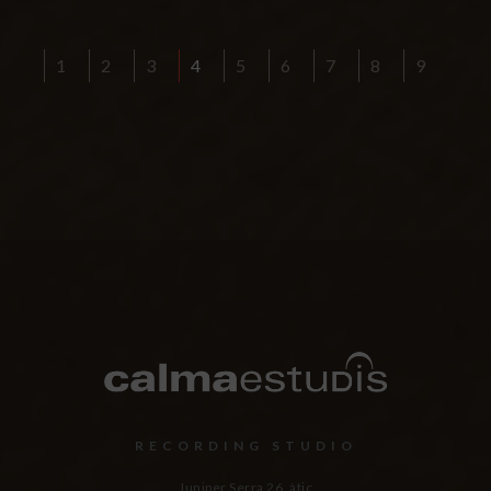
1
2
3
4
5
6
7
8
9
RECORDING STUDIO
Juniper Serra 26, àtic