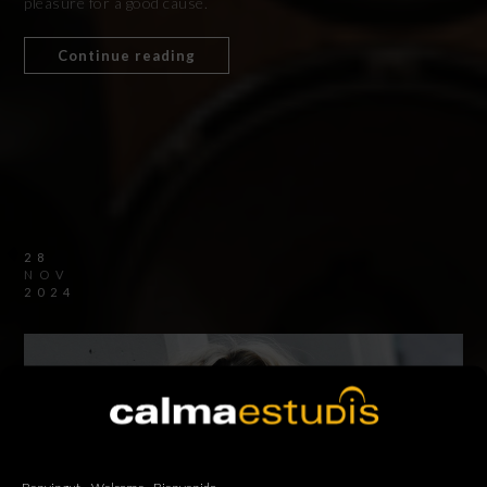
pleasure for a good cause.
Continue reading
28
NOV
2024
Benvingut – Welcome - Bienvenido