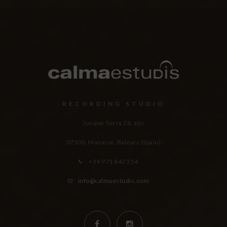
RECORDING STUDIO
Juniper Serra 26, àtic
07500, Manacor,
Balears (Spain)
+34 971 847 254
info@calmaestudis.com