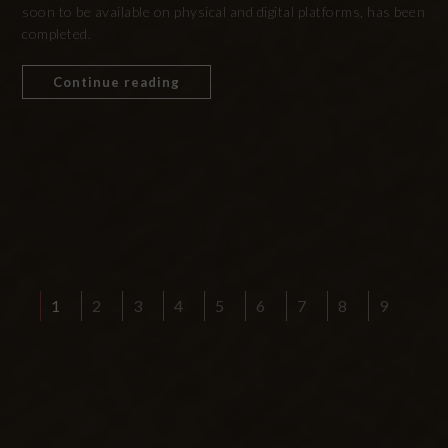
soon to be available on physical and digital platforms, has been
completed.
Continue reading
1
2
3
4
5
6
7
8
9