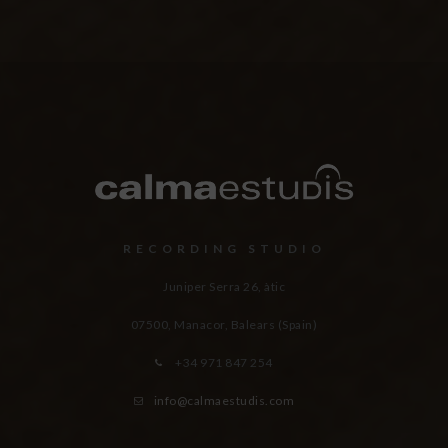
RECORDING STUDIO
Juniper Serra 26, àtic
07500, Manacor,
Balears (Spain)
+34 971 847 254
info@calmaestudis.com