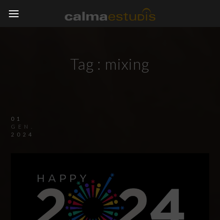
Tag :
mixing
01
GEN.
2024