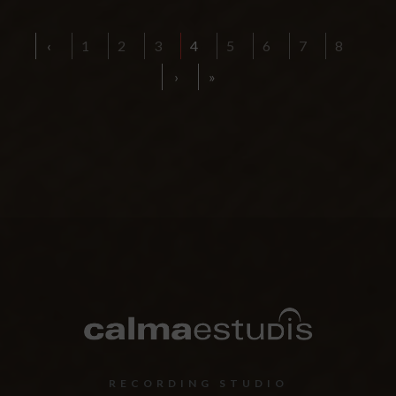
‹
1
2
3
4
5
6
7
8
›
»
RECORDING STUDIO