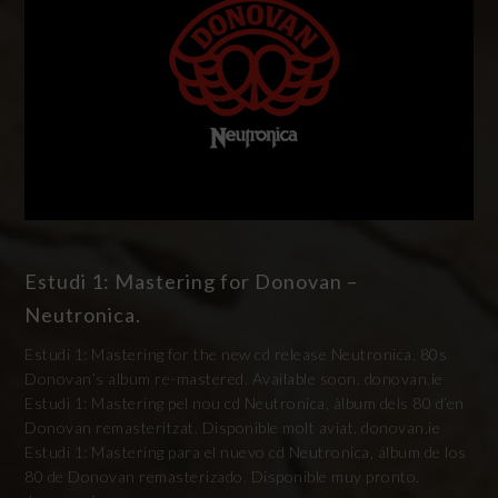
Estudi 1: Mastering for Donovan –
Neutronica.
Estudi 1: Mastering for the new cd release Neutronica, 80s
Donovan’s album re-mastered. Available soon. donovan.ie
Estudi 1: Mastering pel nou cd Neutronica, àlbum dels 80 d’en
Donovan remasteritzat. Disponible molt aviat. donovan.ie
Estudi 1: Mastering para el nuevo cd Neutronica, álbum de los
80 de Donovan remasterizado. Disponible muy pronto.