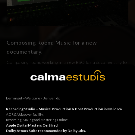
Composing Room: Music for a new
documentary.
Composing room, working in a new BSO for a documentary to
be release next winter, an amazing new project. Sala de
composició, treballant en una nova banda sonora per a un
documental que veurà la llum aquest hivern, un projecte
increïble. Sala de composición, trabajando en una nueva banda
sonara para un documental que verá la luz este invierno, un
Benvingut – Welcome - Bienvenido
proyecto increíble.
Recording Studio – Musical Production & Post Production in Mallorca.
ADR & Voiceover facility.
Continue reading
Recording, Mixing and Mastering Online.
Apple Digital Masters Certified
Dolby Atmos Suite recommended by DolbyLabs.