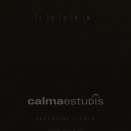
1
2
3
4
5
RECORDING STUDIO
Juniper Serra 26, àtic