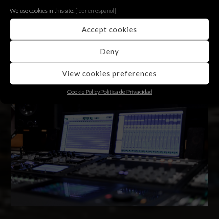
We use cookies in this site.
[le
er en español]
Accept cookies
Deny
08
MAY
View cookies preferences
2020
Cookie Policy
Política de Privacidad