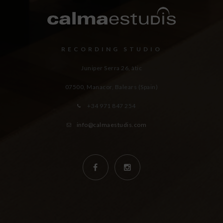
RECORDING STUDIO
Juniper Serra 26, àtic
07500, Manacor,
Balears (Spain)
+34 971 847 254
info@calmaestudis.com