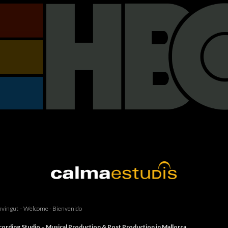
vingut – Welcome - Bienvenido
ording Studio – Musical Production & Post Production in Mallorca.