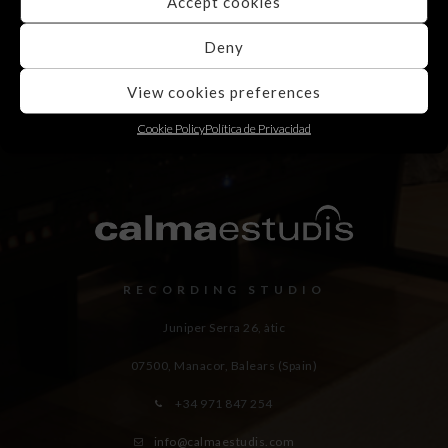
Accept cookies
Deny
View cookies preferences
Cookie Policy
Política de Privacidad
RECORDING STUDIO
Juniper Serra 26, àtic
07500, Manacor,
Balears (Spain)
+34 971 847 254
info@calmaestudis.com