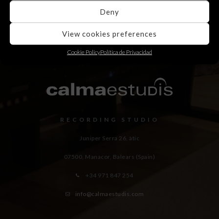
Deny
View cookies preferences
Cookie Policy
Política de Privacidad
RECORDING STUDIO
Juniper Serra 26, àtic
07500, Manacor,
Balears (Spain)
+34 971 847 254
info@calmaestudis.com