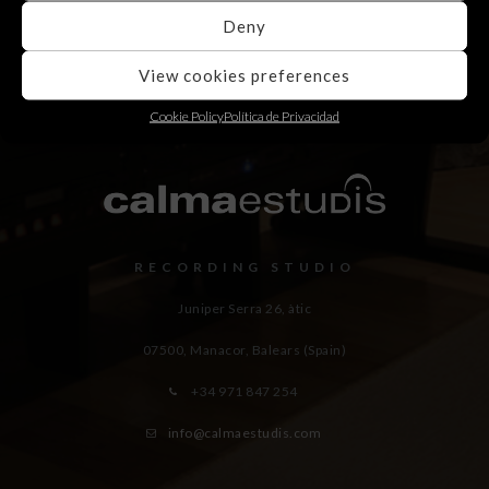
Deny
View cookies preferences
Cookie Policy
Política de Privacidad
RECORDING STUDIO
Juniper Serra 26, àtic
07500, Manacor,
Balears (Spain)
+34 971 847 254
info@calmaestudis.com