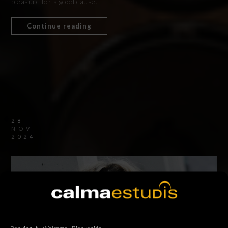
pleasure for a good cause.
Continue reading
28
NOV
2024
Benvingut – Welcome - Bienvenido