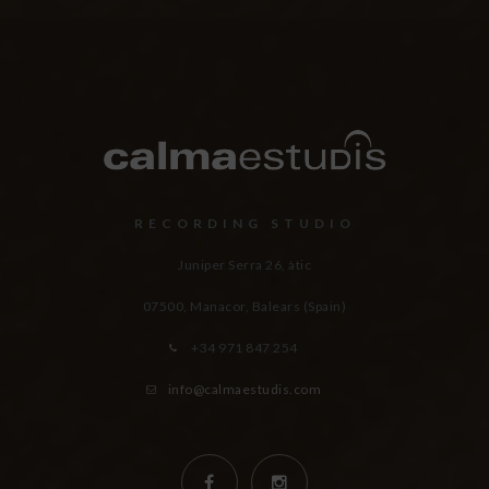
RECORDING STUDIO
Juniper Serra 26, àtic
07500, Manacor,
Balears (Spain)
+34 971 847 254
info@calmaestudis.com