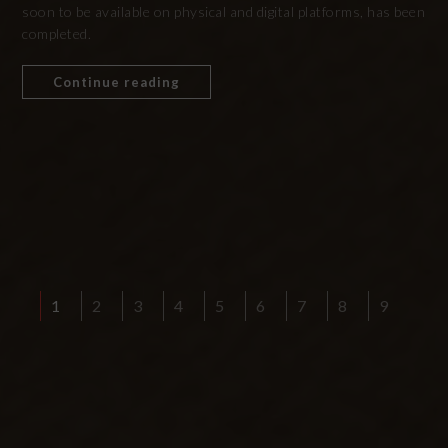
soon to be available on physical and digital platforms, has been
completed.
Continue reading
1
2
3
4
5
6
7
8
9