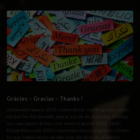
Gràcies – Gracias – Thanks !
Acomiadem aquest 2022 i volem donar-vos les gràcies a tots
els que heu fet possible aquest any ple de projectes. Desitjar-
vos unes bones festes i ens veiem el pròxim 2023. Salut!
Despedimos este 2022 y queremos daros las gracias a todos
los que habéis hecho posible este año lleno de projectos.