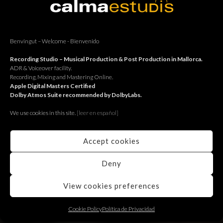
Benvingut – Welcome - Bienvenido
Recording Studio – Musical Production & Post Production in Mallorca.
ADR & Voiceover facility.
Recording, Mixing and Mastering Online.
Apple Digital Masters Certified
Dolby Atmos Suite recommended by DolbyLabs.
Estudi 2: ADR session for Balko.
We use cookies in this site.
[le
er en español]
Estudi 2: ADR session with Jochen Horst for Balko Tenerife,
produced by Ufa Fiction. Estudi 2: Sessió ADR amb Jochen
Accept cookies
Horst per Balko Tenerife, una producció d’Ufa Fiction. Estudi
2: Sesión ADR con Jochen Horst para Balko Tenerife, una
producción de Ufa Fiction.
Deny
View cookies preferences
Continue reading
Cookie Policy
Política de Privacidad