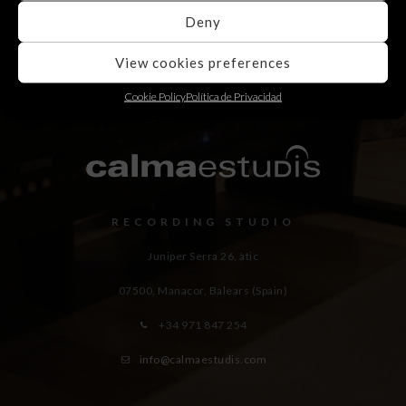
Deny
View cookies preferences
Cookie Policy
Política de Privacidad
RECORDING STUDIO
Juniper Serra 26, àtic
07500, Manacor,
Balears (Spain)
+34 971 847 254
info@calmaestudis.com