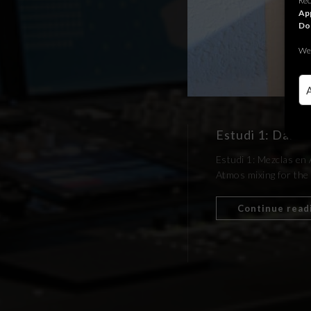
Rec
App
Do
We 
Estudi 1: Danie
Estudi 1: Mezclas en
Atmos mixing for the
Continue read