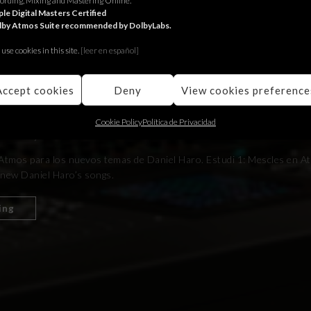
ording, Mixing and Mastering Online.
le Digital Masters Certified
lby Atmos Suite recommended by DolbyLabs.
use cookies in this site.
[le
er en español]
Accept cookies
Deny
View cookies preference
Cookie Policy
Política de Privacidad
l Haro, mezclas en Atmos.
 Atmos para los nuevos temas de Daniel Haro. Estudi 1: Mescles en A
 new Daniel Haro’s songs.
ing