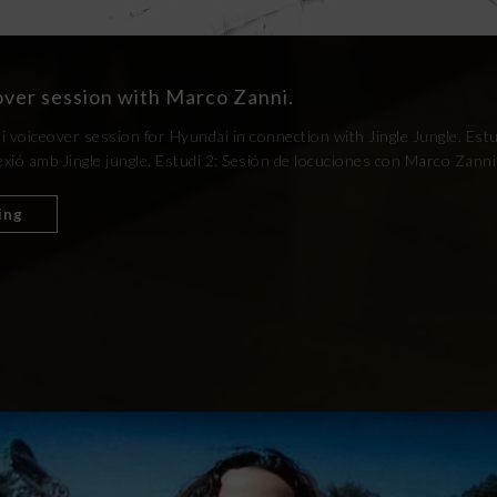
over session with Marco Zanni.
i voiceover session for Hyundai in connection with Jingle Jungle. Est
ió amb Jingle jungle. Estudi 2: Sesión de locuciones con Marco Zanni
ing