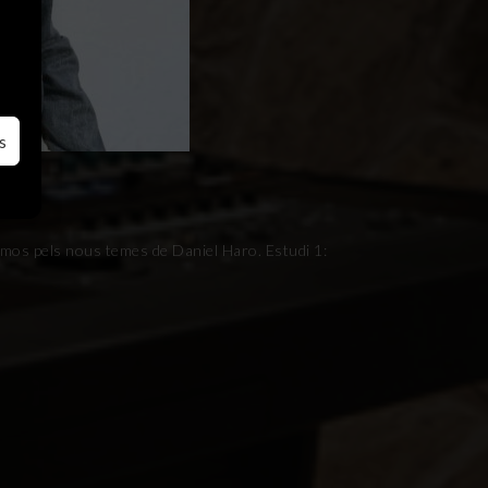
s
tmos pels nous temes de Daniel Haro. Estudi 1: