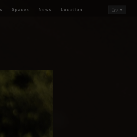
s
Spaces
News
Location
Eng