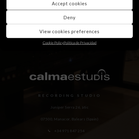
Accept cookies
Deny
View cookies preferences
Cookie Policy
Política de Privacidad
RECORDING STUDIO
Juniper Serra 26, àtic
07500, Manacor,
Balears (Spain)
+34 971 847 254