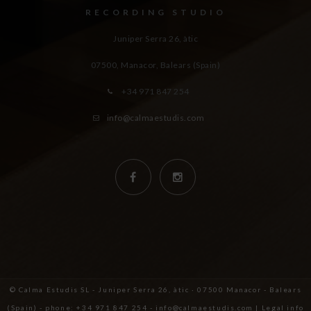
RECORDING STUDIO
Juniper Serra 26, àtic
07500, Manacor,
Balears (Spain)
+34 971 847 254
info@calmaestudis.com
© Calma Estudis SL - Juniper Serra 26, àtic · 07500 Manacor - Balears
(Spain) - phone: +34 971 847 254 - info@calmaestudis.com |
Legal info