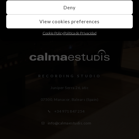
Deny
View cookies preferences
Cookie Policy
Política de Privacidad
RECORDING STUDIO
Juniper Serra 26, àtic
07500, Manacor,
Balears (Spain)
+34 971 847 254
info@calmaestudis.com