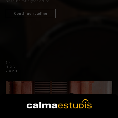
pleasure for a good cause.
Continue reading
14
NOV
2024