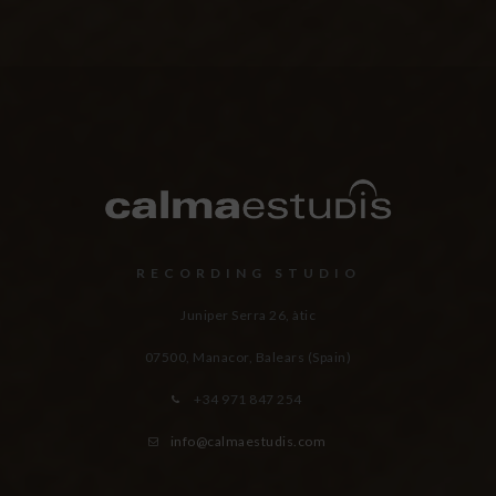
RECORDING STUDIO
Juniper Serra 26, àtic
07500, Manacor,
Balears (Spain)
+34 971 847 254
info@calmaestudis.com