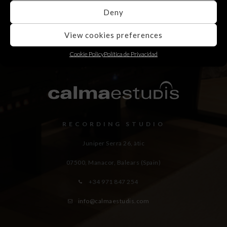
Deny
View cookies preferences
Cookie Policy
Política de Privacidad
RECORDING STUDIO
Juniper Serra 26, àtic
07500, Manacor,
Balears (Spain)
+34 971 847 254
info@calmaestudis.com