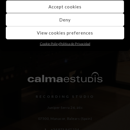
Accept cookies
Deny
View cookies preferences
Cookie Policy
Política de Privacidad
RECORDING STUDIO
Juniper Serra 26, àtic
07500, Manacor,
Balears (Spain)
+34 971 847 254