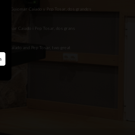
nes con Guiomar Caiado y Pep Tosar, dos grandes
mb Guiomar Caiado i Pep Tosar, dos grans
omar Caiado and Pep Tosar, two great
s