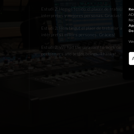
Estudi 2: Hemos tenido el placer de trabajar en
Rec
ADR
interpretes y mejores personas. Gracias!
Rec
App
Estudi 2: Hem tingut el plaer de treballar a les
Do
intèrprets i millors persones. Gràcies!
We 
Estudi 2: We had the pleasure to work on ADR se
performers and better beings. Thanks!