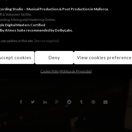
 las sesiones ADR para la serie de Netflix, El cuerpo en llamas. Sesio
ording Studio – Musical Production & Post Production in Mallorca.
 & Voiceover facility.
ording, Mixing and Mastering Online.
le Digital Masters Certified
 sessions ADR per la sèrie de Netflix, El cuerpo en llamas. Sessions a
lby Atmos Suite recommended by DolbyLabs.
use cookies in this site.
[le
er en español]
ssions for the Netflix serie, El cuerpo en llamas. Sessions with Gui
Accept cookies
Deny
View cookies preference
Cookie Policy
Política de Privacidad
BACK