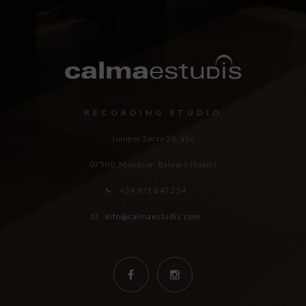
RECORDING STUDIO
Juniper Serra 26, àtic
07500, Manacor,
Balears (Spain)
+34 971 847 254
info@calmaestudis.com