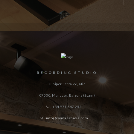
RECORDING STUDIO
Juniper Serra 26, àtic
07500, Manacor,
Balears (Spain)
+34 971 847 254
info@calmaestudis.com