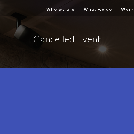
Who we are
What we do
Work
Cancelled Event