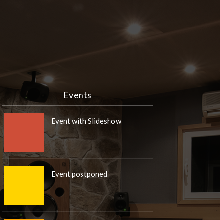
Events
Event with Slideshow
Event postponed