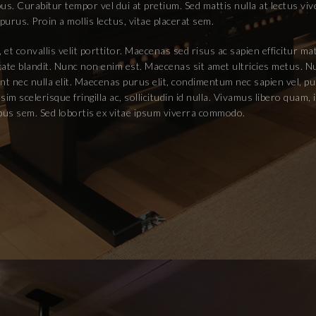
s. Curabitur tempor vel dui at pretium. Sed mattis nulla at lectus vive
 purus. Proin a mollis lectus, vitae placerat sem.
 et convallis velit porttitor. Maecenas sed risus ac sapien efficitur ma
utate blandit. Nunc non enim est. Maecenas sit amet ultricies metus. 
t nec nulla elit. Maecenas purus elit, condimentum nec sapien vel, pu
 scelerisque fringilla ac, sollicitudin id nulla. Vivamus libero quam,
bus sem. Sed lobortis ex vitae ipsum viverra commodo.