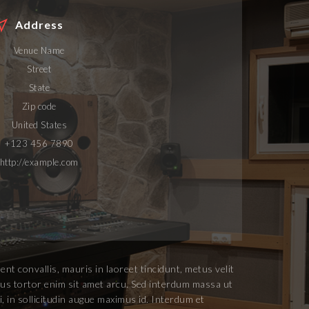
Address
Venue Name
Street
State
Zip code
United States
+123 456 7890
http://example.com
nt convallis, mauris in laoreet tincidunt, metus velit
uctus tortor enim sit amet arcu. Sed interdum massa ut
, in sollicitudin augue maximus id. Interdum et