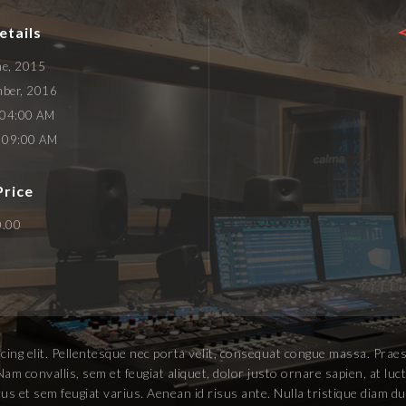
etails
ne, 2015
ber, 2016
04:00 AM
09:00 AM
Price
0.00
ing elit. Pellentesque nec porta velit, consequat congue massa. Praese
Nam convallis, sem et feugiat aliquet, dolor justo ornare sapien, at l
et sem feugiat varius. Aenean id risus ante. Nulla tristique diam dui