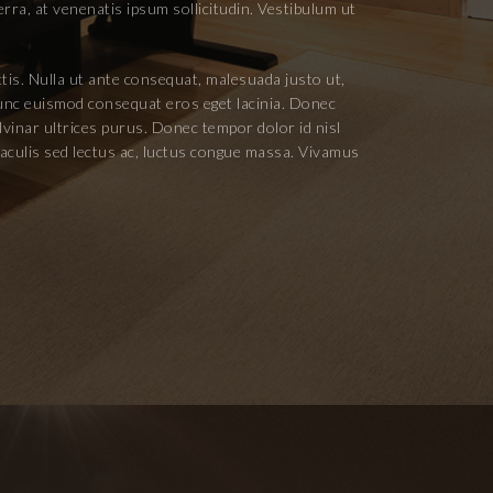
rra, at venenatis ipsum sollicitudin. Vestibulum ut
ttis. Nulla ut ante consequat, malesuada justo ut,
Nunc euismod consequat eros eget lacinia. Donec
lvinar ultrices purus. Donec tempor dolor id nisl
 iaculis sed lectus ac, luctus congue massa. Vivamus