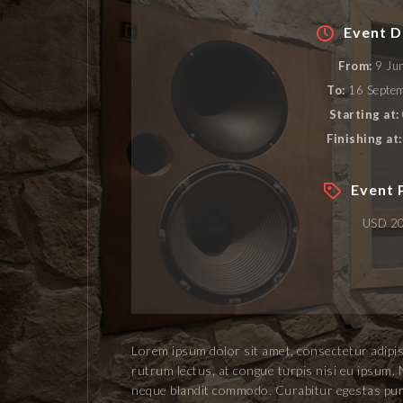
Event D
From:
9 Ju
To:
16 Septem
Starting at:
Finishing at:
Event 
USD 2
Lorem ipsum dolor sit amet, consectetur adipisc
rutrum lectus, at congue turpis nisi eu ipsum. 
neque blandit commodo. Curabitur egestas purus 