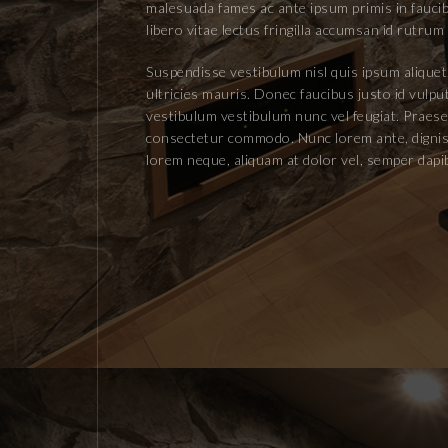
malesuada fames ac ante ipsum primis in faucibu
libero vitae lectus fringilla accumsan id rutrum
Suspendisse vestibulum nisl quis ipsum aliquet,
ultricies mauris. Donec faucibus justo id vulp
vestibulum vestibulum nunc vel feugiat. Praesen
consectetur commodo. Nunc lorem ante, dignissim
lorem neque, aliquam at dolor vel, semper dapi