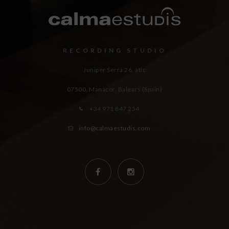
RECORDING STUDIO
Juniper Serra 26, àtic
07500, Manacor,
Balears (Spain)
+34 971 847 254
info@calmaestudis.com