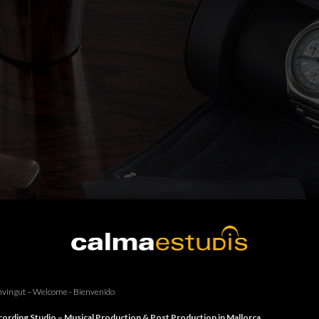
vingut – Welcome - Bienvenido
ording Studio – Musical Production & Post Production in Mallorca.