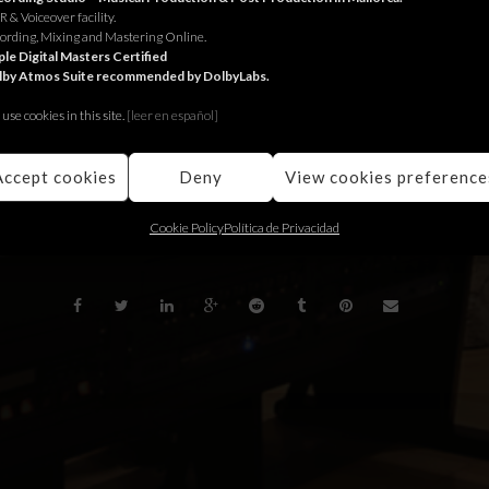
 & Voiceover facility.
ital for Lorenzi Milano.
ording, Mixing and Mastering Online.
le Digital Masters Certified
lby Atmos Suite recommended by DolbyLabs.
al per Lorenzi Milano.
use cookies in this site.
[le
er en español]
l para Lorenzi Milano.
Accept cookies
Deny
View cookies preference
BACK
Cookie Policy
Política de Privacidad