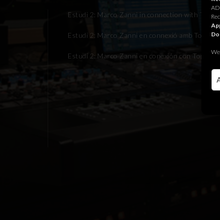
ADR
Estudi 2: Marco Zanni in connection with TopDig
Rec
App
Do
Estudi 2: Marco Zanni en connexió amb TopDigit
We 
Estudi 2: Marco Zanni en conexión con TopDigita